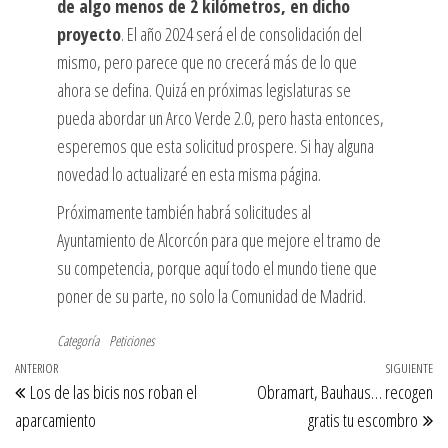
de algo menos de 2 kilómetros, en dicho
proyecto
. El año 2024 será el de consolidación del
mismo, pero parece que no crecerá más de lo que
ahora se defina. Quizá en próximas legislaturas se
pueda abordar un Arco Verde 2.0, pero hasta entonces,
esperemos que esta solicitud prospere. Si hay alguna
novedad lo actualizaré en esta misma página.
Próximamente también habrá solicitudes al
Ayuntamiento de Alcorcón para que mejore el tramo de
su competencia, porque aquí todo el mundo tiene que
poner de su parte, no solo la Comunidad de Madrid.
Categoría
Peticiones
Navegación
Entrada
ANTERIOR
SIGUIENTE
En
Los de las bicis nos roban el
Obramart, Bauhaus… recogen
de
anterior
si
aparcamiento
gratis tu escombro
entradas