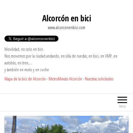
Saltar
al
Alcorcón en bici
contenido
www.alcorconenbici.com
Movilidad, no solo en bici.
Nos movemos por la ciudad andando, en silla de ruedas, en bici, en VMP, en
autobús, en tren,…
y también en moto y en coche
Mapa de la bici de Alcorcón
-
MetroMinuto Alcorcón
-
Nuestras solicitudes
Menú