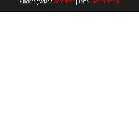
Funciona gracias a
WordPress
|
Tema:
Envo Storefront