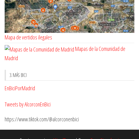
Mapa de vertidos ilegales
Mapas de la Comunidad de
Madrid
3. MÁS BICI
EnBiciPorMadrid
Tweets by AlcorconEnBici
https://www.tiktok.com/@alcorconenbici