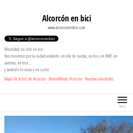
Saltar
al
Alcorcón en bici
contenido
www.alcorconenbici.com
Movilidad, no solo en bici.
Nos movemos por la ciudad andando, en silla de ruedas, en bici, en VMP, en
autobús, en tren,…
y también en moto y en coche
Mapa de la bici de Alcorcón
-
MetroMinuto Alcorcón
-
Nuestras solicitudes
Menú