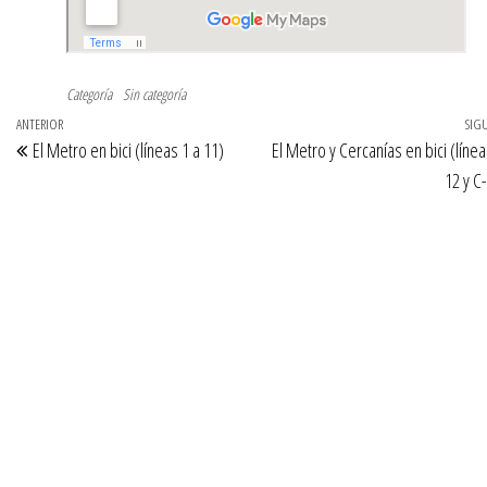
Categoría
Sin categoría
Navegación
Entrada
ANTERIOR
SIG
El Metro en bici (líneas 1 a 11)
El Metro y Cercanías en bici (línea
de
anterior
12 y C
entradas